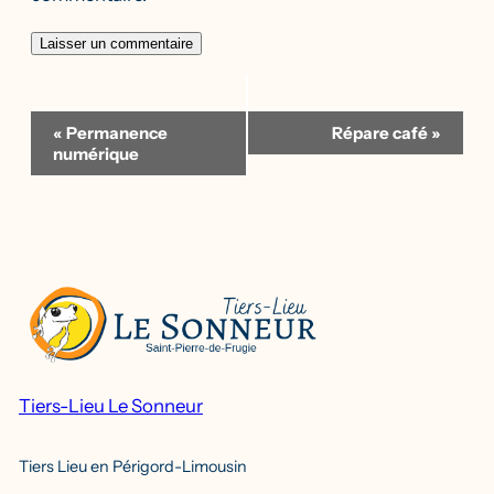
Navigation
«
Permanence
Répare café
»
Évènement
numérique
Tiers-Lieu Le Sonneur
Tiers Lieu en Périgord-Limousin