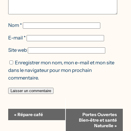
Nom
*
E-mail
*
Site web
Enregistrer mon nom, mon e-mail et mon site
dans le navigateur pour mon prochain
commentaire.
Navigation
«
Répare café
Portes Ouvertes
Évènement
Bien-être et santé
Naturelle
»