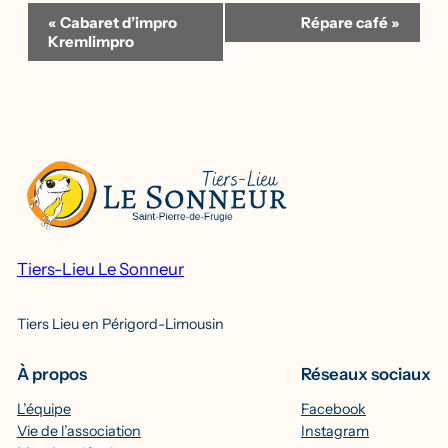
Navigation
«
Cabaret d’impro
Répare café
»
Évènement
Kremlimpro
Tiers-Lieu Le Sonneur
Tiers Lieu en Périgord-Limousin
À propos
Réseaux sociaux
L’équipe
Facebook
Vie de l’association
Instagram