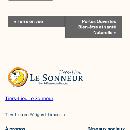
Navigation
«
Terre en vue
Portes Ouvertes
Évènement
Bien-être et santé
Naturelle
»
Tiers-Lieu Le Sonneur
Tiers Lieu en Périgord-Limousin
À propos
Réseaux sociaux