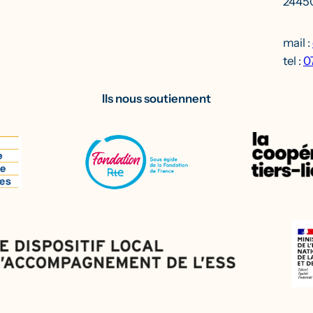
24450
mail :
tel :
0
Ils nous soutiennent