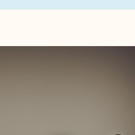
Si, vous aussi, vous vous sen
d’ordinateur, ne restez pas seul
Sarah et Clément proposent 
matin de 10h à 12h au tiers-lie
une mise à jour, rebooster un
des petites réparations qui p
Venez avec votre ordinateur/t
Le 1er vendredi du mois, ce
Saint Pierre de Frugie.