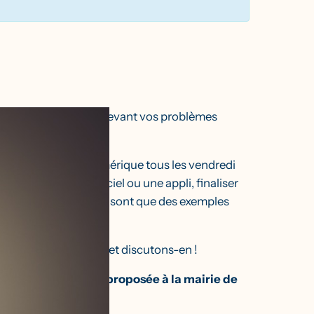
tez parfois démuni·e devant vos problèmes
 !
une permanence numérique tous les vendredi
u. Paramétrer un logiciel ou une appli, finaliser
e machine ralentie, ne sont que des exemples
euvent tout changer.
ablette/smartphone, et discutons-en !
tte permanence est proposée à la mairie de