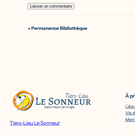
Navigation
«
Permanence Bibliothèque
Évènement
À p
L’éq
Vie d
Ment
Tiers-Lieu Le Sonneur