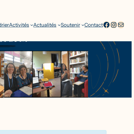
facebook
Intagr
Adresse emai
rier
Activités
Actualités
Soutenir
Contact