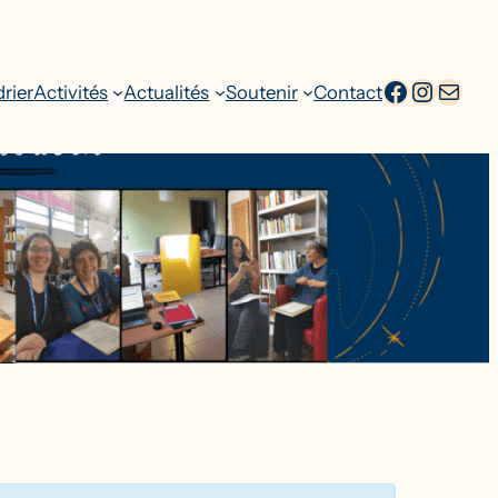
facebook
Intagr
Adresse emai
rier
Activités
Actualités
Soutenir
Contact