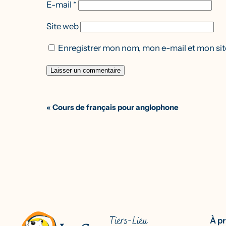
E-mail
*
Site web
Enregistrer mon nom, mon e-mail et mon sit
Navigation
«
Cours de français pour anglophone
Évènement
À p