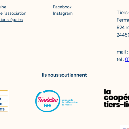
uipe
Facebook
Tiers
e l’association
Instagram
Ferme
ions légales
824 r
24450
mail :
tel :
0
Ils nous soutiennent