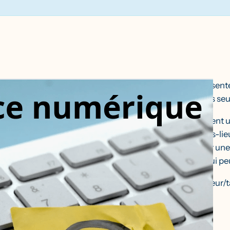
Si, vous aussi, vous vous sen
d’ordinateur, ne restez pas seul
Sarah et Clément proposent 
matin de 10h à 12h au tiers-lie
une mise à jour, rebooster un
des petites réparations qui p
Venez avec votre ordinateur/t