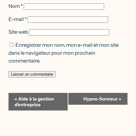
Nom
*
E-mail
*
Site web
Enregistrer mon nom, mon e-mail et mon site
dans le navigateur pour mon prochain
commentaire.
Navigation
«
Aide à la gestion
Hypno-Sonneur
»
Évènement
d’entreprise