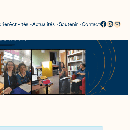
facebook
Intagr
Adresse emai
rier
Activités
Actualités
Soutenir
Contact