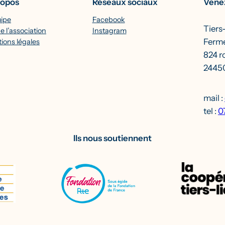
ropos
Réseaux sociaux
Venez
uipe
Facebook
Tiers
e l’association
Instagram
Ferme
ions légales
824 r
24450
mail :
tel :
0
Ils nous soutiennent