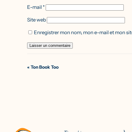
E-mail
*
Site web
Enregistrer mon nom, mon e-mail et mon sit
Navigation
«
Ton Book Too
Évènement