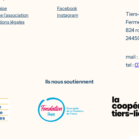
uipe
Facebook
Tiers
e l’association
Instagram
Ferme
ions légales
824 r
24450
mail :
tel :
0
Ils nous soutiennent