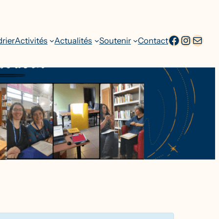
facebook
Intagr
Adresse emai
rier
Activités
Actualités
Soutenir
Contact