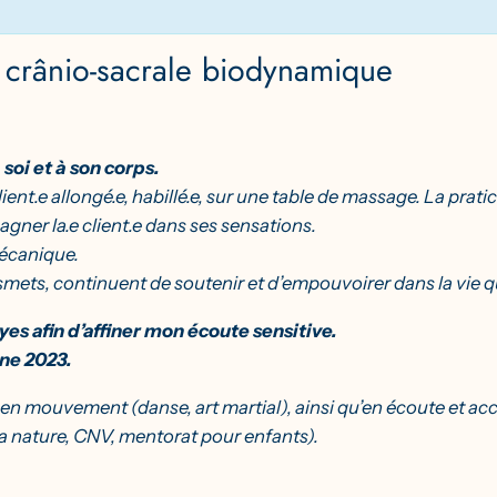
crânio-sacrale biodynamique
soi et à son corps.
ient.e allongé.e, habillé.e, sur une table de massage. La prat
ner la.e client.e dans ses sensations.
mécanique.
ansmets, continuent de soutenir et d’empouvoirer dans la vie 
es afin d’affiner mon écoute sensitive.
mne 2023.
ée en mouvement (danse, art martial), ainsi qu’en écoute e
 la nature, CNV, mentorat pour enfants).