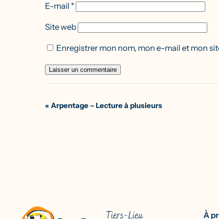
E-mail
*
Site web
Enregistrer mon nom, mon e-mail et mon sit
Navigation
«
Arpentage – Lecture à plusieurs
Évènement
À p