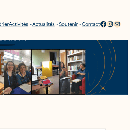
facebook
Intagr
Adresse emai
rier
Activités
Actualités
Soutenir
Contact