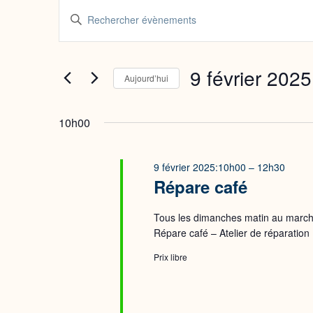
Évènements
Recherche
Saisir
mot-
et
for
clé.
navigation
Rechercher
9 février 2025
Aujourd’hui
9
Évènements
Sélectionnez
de
par
une
10h00
février
mot-
vues
date.
clé.
2025
9 février 2025:10h00
–
12h30
Évènements
Répare café
Tous les dimanches matin au marché
Répare café – Atelier de réparation
Prix libre