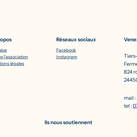
ropos
Réseaux sociaux
Venez
uipe
Facebook
Tiers
e l’association
Instagram
Ferme
ions légales
824 r
24450
mail :
tel :
0
Ils nous soutiennent