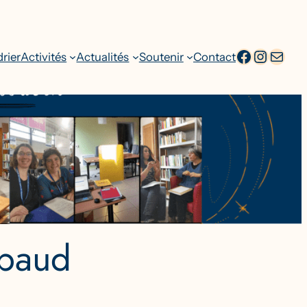
facebook
Intagr
Adresse emai
rier
Activités
Actualités
Soutenir
Contact
apaud