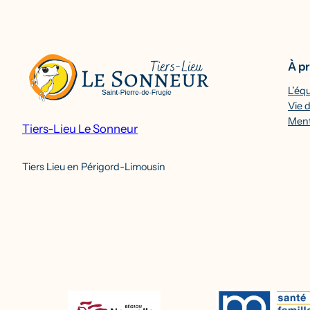
À p
L’éq
Vie d
Ment
Tiers-Lieu Le Sonneur
Tiers Lieu en Périgord-Limousin