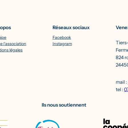
ropos
Réseaux sociaux
Venez
uipe
Facebook
Tiers
e l’association
Instagram
Ferme
ions légales
824 r
24450
mail :
tel :
0
Ils nous soutiennent