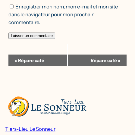
Enregistrer mon nom, mon e-mail et mon site
dans le navigateur pour mon prochain
commentaire.
Navigation
«
Répare café
Répare café
»
Évènement
Tiers-Lieu Le Sonneur