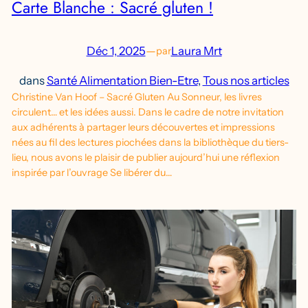
Carte Blanche : Sacré gluten !
Déc 1, 2025
—
Laura Mrt
par
dans
Santé Alimentation Bien-Etre
, 
Tous nos articles
Christine Van Hoof – Sacré Gluten Au Sonneur, les livres
circulent… et les idées aussi. Dans le cadre de notre invitation
aux adhérents à partager leurs découvertes et impressions
nées au fil des lectures piochées dans la bibliothèque du tiers-
lieu, nous avons le plaisir de publier aujourd’hui une réflexion
inspirée par l’ouvrage Se libérer du…