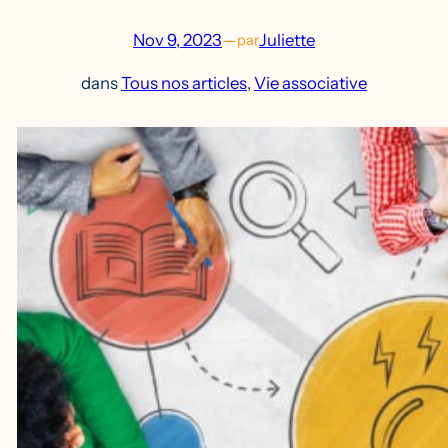
Nov 9, 2023
—
Juliette
par
dans
Tous nos articles
, 
Vie associative