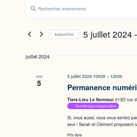
Évènements
Recherche
Saisir
mot-
et
clé.
navigation
Rechercher
5 juillet 2024
 
Aujourd’hui
Évènements
Sélectionnez
de
par
une
mot-
juillet 2024
vues
date.
clé.
Évènements
5 juillet 2024:10h00
–
12h00
VEN
5
Permanence numér
Tiers-Lieu Le Sonneur
213D rue du
Numérique responsable
Si, vous aussi, vous vous sentez pa
seul ! Sarah et Clément proposent
Prix libre