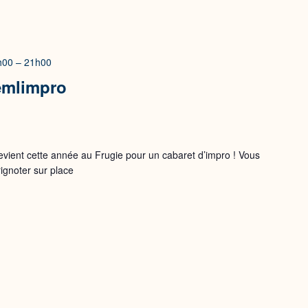
9h00
–
21h00
emlimpro
evient cette année au Frugie pour un cabaret d’impro ! Vous
ignoter sur place