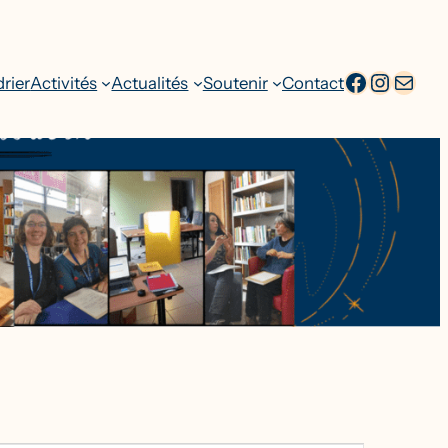
facebook
Intagr
Adresse emai
rier
Activités
Actualités
Soutenir
Contact